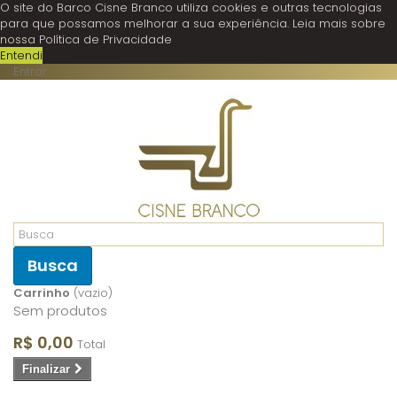
O site do Barco Cisne Branco utiliza cookies e outras tecnologias
para que possamos melhorar a sua experiência.
Leia mais sobre
nossa Política de Privacidade
Entendi
Entrar
Busca
Carrinho
(vazio)
Sem produtos
R$ 0,00
Total
Finalizar